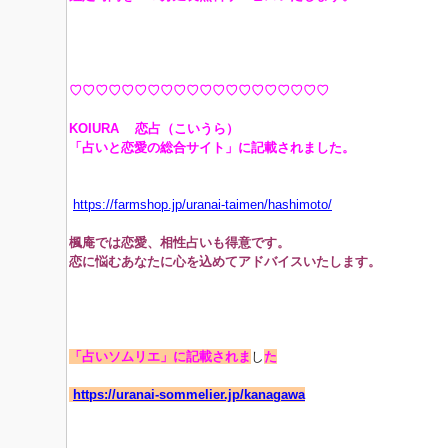
♡
♡
♡
♡
♡
♡
♡
♡
♡
♡
♡
♡
♡
♡
♡
♡
♡
♡
♡
♡
KOIURA 恋占（こいうら）
「占いと恋愛の総合サイト」に記載されました。
https://farmshop.jp/uranai-taimen/hashimoto/
楓庵では恋愛、相性占いも得意です。
恋に悩むあなたに心を込めてアドバイスいたします。
「占いソムリエ」に記載されま
し
た
https://uranai-sommelier.jp/kanagawa